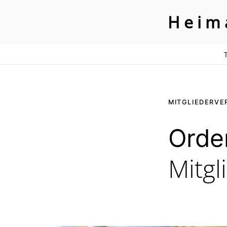
Heim
REIN
SEARCH FOR:
MITGLIEDERV
Orde
Mitg