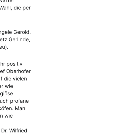
warter
Wahl, die per
ngele Gerold,
etz Gerlinde,
eu).
r positiv
sef Oberhofer
 die vielen
er wie
igiöse
auch profane
cköfen. Man
n wie
r. Wilfried