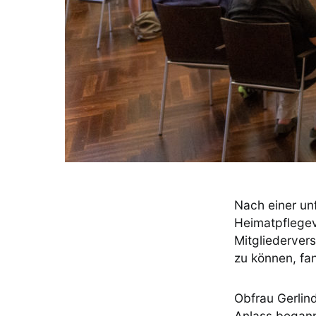
Nach einer un
Heimatpflegev
Mitgliederver
zu können, fa
Obfrau Gerlin
Anlass begann