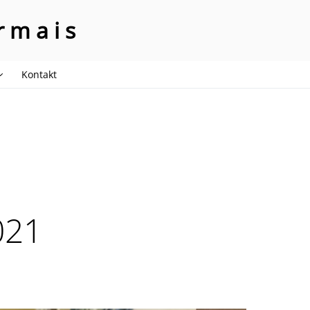
rmais
Kontakt
021