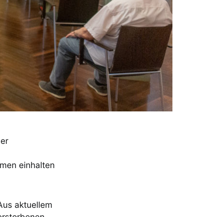
der
men einhalten
Aus aktuellem
erstorbenen