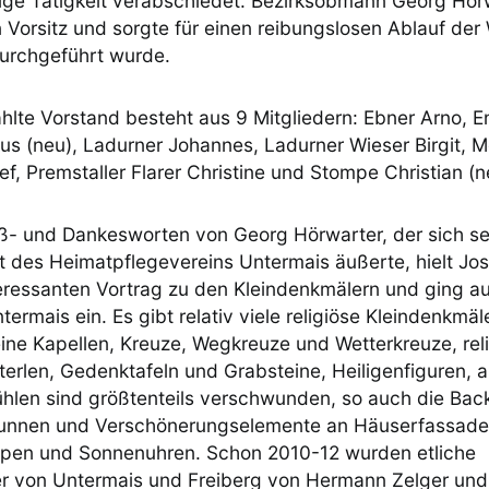
itige Tätigkeit verabschiedet. Bezirksobmann Georg Hör
Vorsitz und sorgte für einen reibungslosen Ablauf der 
urchgeführt wurde.
lte Vorstand besteht aus 9 Mitgliedern: Ebner Arno, E
us (neu), Ladurner Johannes, Ladurner Wieser Birgit, M
f, Premstaller Flarer Christine und Stompe Christian (n
- und Dankesworten von Georg Hörwarter, der sich seh
it des Heimatpflegevereins Untermais äußerte, hielt Jo
teressanten Vortrag zu den Kleindenkmälern und ging auf
ntermais ein. Es gibt relativ viele religiöse Kleindenkmäl
eine Kapellen, Kreuze, Wegkreuze und Wetterkreuze, rel
terlen, Gedenktafeln und Grabsteine, Heiligenfiguren, 
Mühlen sind größtenteils verschwunden, so auch die Ba
Brunnen und Verschönerungselemente an Häuserfassade
pen und Sonnenuhren. Schon 2010-12 wurden etliche
r von Untermais und Freiberg von Hermann Zelger und D