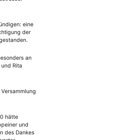
ündigen: eine
chtigung der
 gestanden.
 besonders an
 und Rita
er Versammlung
0 hätte
appeiner und
ten des Dankes