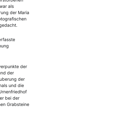
 war als
rung der Maria
otografischen
 gedacht.
erfasste
mmung
werpunkte der
und der
äuberung der
als und die
Urnenfriedhof
er bei der
hen Grabsteine