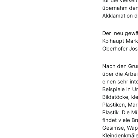
für die vielse
übernahm den 
Akklamation d
Der neu gewäh
Kolhaupt Mark
Oberhofer Jose
Nach den Gruß
über die Arbe
einen sehr in
Beispiele in U
Bildstöcke, kl
Plastiken, Mar
Plastik. Die 
findet viele 
Gesimse, Wap
Kleindenkmäle