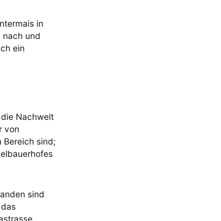
ntermais in
e nach und
uch ein
 die Nachwelt
r von
 Bereich sind;
gelbauerhofes
tanden sind
 das
astrasse.