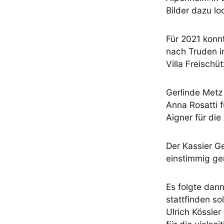
Bilder dazu lo
Für 2021 konn
nach Truden im
Villa Freisch
Gerlinde Metz
Anna Rosatti 
Aigner für die
Der Kassier G
einstimmig g
Es folgte dan
stattfinden so
Ulrich Kössle